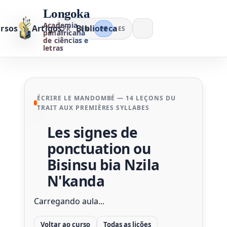
Longoka
Academia
rsos
Artigos
Biblioteca
FR
EN
PT
ES
panafricana
de ciências e
letras
ÉCRIRE LE MANDOMBÉ — 14 LEÇONS DU
TRAIT AUX PREMIÈRES SYLLABES
Les signes de
ponctuation ou
Bisinsu bia Nzila
N'kanda
Carregando aula...
Voltar ao curso
Todas as lições