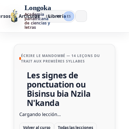
Longoka
Academia
ursos
Artículos
Librería
FR
EN
PT
ES
panafricana
de ciencias y
letras
ÉCRIRE LE MANDOMBÉ — 14 LEÇONS DU
TRAIT AUX PREMIÈRES SYLLABES
Les signes de
ponctuation ou
Bisinsu bia Nzila
N'kanda
Cargando lección...
Volver al curso
Todas las lecciones