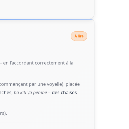
À lire
 en l’accordant correctement à la
 commençant par une voyelle), placée
nches
,
ba kiti ya pembe
=
des chaises
rs).