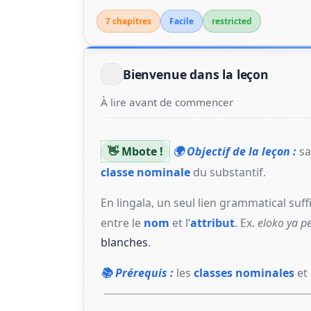
7 chapitre
s
Facile
restricted
Bienvenue dans la leçon
À lire avant de commencer
👋 Mbote !
🌍 Objectif de la leçon :
sa
classe nominale
du substantif.
En lingala, un seul lien grammatical suffi
entre le
nom
et l’
attribut
. Ex.
eloko ya 
blanches
.
📚 Prérequis :
les
classes nominales
et 