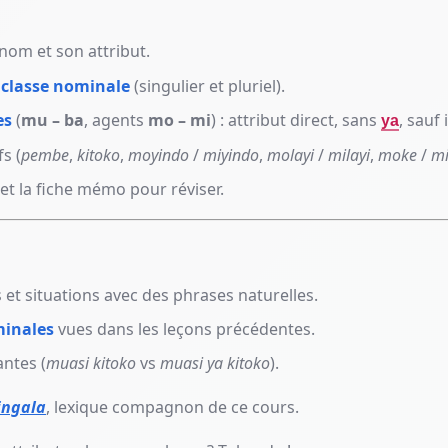
nom et son attribut.
e
classe nominale
(singulier et pluriel).
es
(
mu – ba
, agents
mo – mi
) : attribut direct, sans
, sauf
ya
fs (
pembe
,
kitoko
,
moyindo
/
miyindo
,
molayi
/
milayi
,
moke
/
mi
et la fiche mémo pour réviser.
 et situations avec des phrases naturelles.
minales
vues dans les leçons précédentes.
antes (
muasi kitoko
vs
muasi ya kitoko
).
ingala
, lexique compagnon de ce cours.