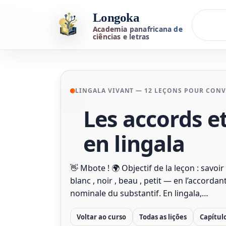
Longoka
Academia panafricana de
ciências e letras
LINGALA VIVANT — 12 LEÇONS POUR CONVE
Les accords et
en lingala
👋 Mbote ! 🌍 Objectif de la leçon : savoi
blanc , noir , beau , petit — en l’accorda
nominale du substantif. En lingala,…
Voltar ao curso
Todas as lições
Capítul