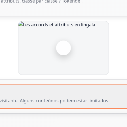
attributs, classe par classe ? Tokende !
visitante. Alguns conteúdos podem estar limitados.