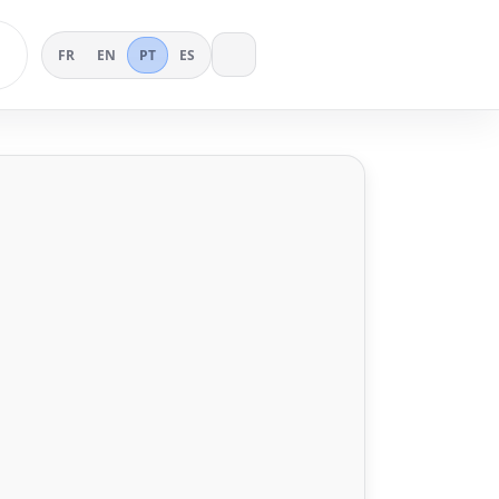
FR
EN
PT
ES