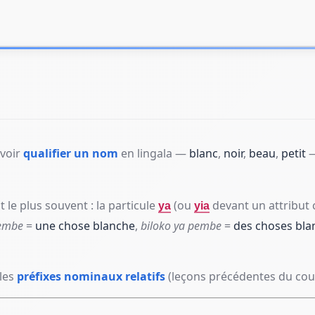
voir
qualifier un nom
en lingala —
blanc
,
noir
,
beau
,
petit
—
t le plus souvent : la particule
(ou
devant un attribut
ya
yia
pembe
=
une chose blanche
,
biloko ya pembe
=
des choses bla
les
préfixes nominaux relatifs
(leçons précédentes du cou