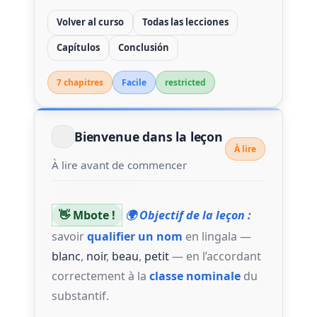
Volver al curso
Todas las lecciones
Capítulos
Conclusión
7 chapitre
s
Facile
restricted
Bienvenue dans la leçon
À lire
À lire avant de commencer
👋 Mbote !
🌍 Objectif de la leçon :
savoir
qualifier un nom
en lingala —
blanc
,
noir
,
beau
,
petit
— en l’accordant
correctement à la
classe nominale
du
substantif.