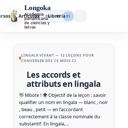
Longoka
Academia
ursos
Artículos
Librería
FR
EN
PT
ES
panafricana
de ciencias y
letras
LINGALA VIVANT — 12 LEÇONS POUR
CONVERSER DÈS CE MOIS-CI
Les accords et
attributs en lingala
👋 Mbote ! 🌍 Objectif de la leçon : savoir
qualifier un nom en lingala — blanc , noir
, beau , petit — en l’accordant
correctement à la classe nominale du
substantif. En lingala,…