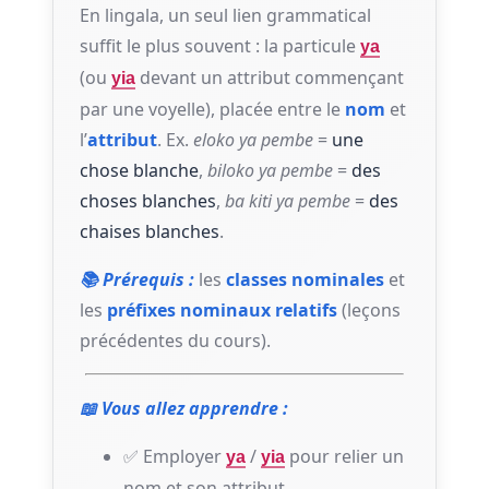
En lingala, un seul lien grammatical
suffit le plus souvent : la particule
ya
(ou
devant un attribut commençant
yia
par une voyelle), placée entre le
nom
et
l’
attribut
. Ex.
eloko ya pembe
=
une
chose blanche
,
biloko ya pembe
=
des
choses blanches
,
ba kiti ya pembe
=
des
chaises blanches
.
📚 Prérequis :
les
classes nominales
et
les
préfixes nominaux relatifs
(leçons
précédentes du cours).
📖 Vous allez apprendre :
✅ Employer
/
pour relier un
ya
yia
nom et son attribut.