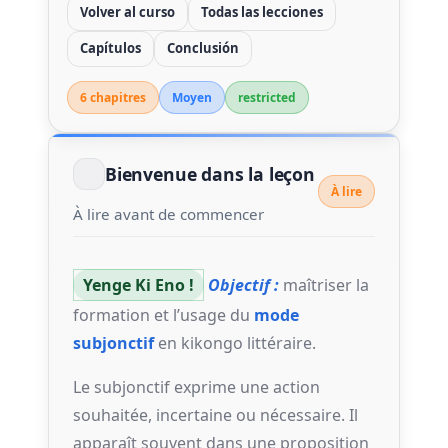
Volver al curso
Todas las lecciones
Capítulos
Conclusión
6 chapitre
s
Moyen
restricted
Bienvenue dans la leçon
À lire
À lire avant de commencer
Yenge Ki Eno !
Objectif :
maîtriser la
formation et l’usage du
mode
subjonctif
en kikongo littéraire.
Le subjonctif exprime une action
souhaitée, incertaine ou nécessaire. Il
apparaît souvent dans une proposition