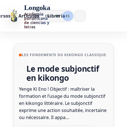
Longoka
Academia
ursos
Artículos
Librería
FR
EN
PT
ES
panafricana
de ciencias y
letras
LES FONDEMENTS DU KIKONGO CLASSIQUE
Le mode subjonctif
en kikongo
Yenge Ki Eno ! Objectif : maîtriser la
formation et l’usage du mode subjonctif
en kikongo littéraire. Le subjonctif
exprime une action souhaitée, incertaine
ou nécessaire. Il appa…