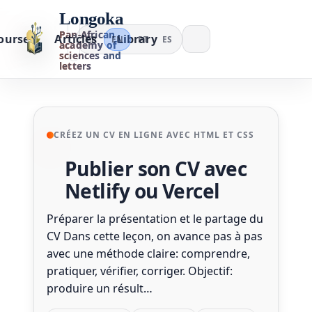
Longoka
Pan-African
ourses
Articles
Library
FR
EN
PT
ES
academy of
sciences and
letters
CRÉEZ UN CV EN LIGNE AVEC HTML ET CSS
Publier son CV avec
Netlify ou Vercel
Préparer la présentation et le partage du
CV Dans cette leçon, on avance pas à pas
avec une méthode claire: comprendre,
pratiquer, vérifier, corriger. Objectif:
produire un résult…