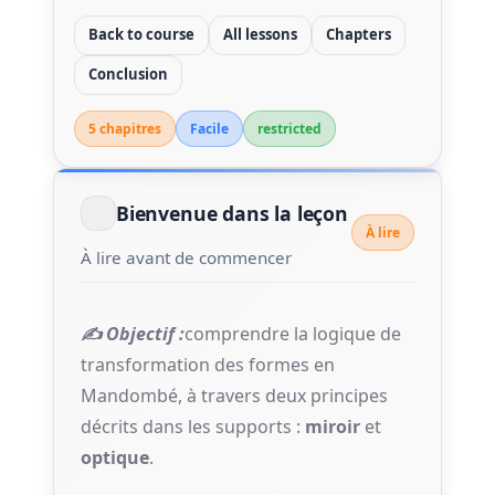
Back to course
All lessons
Chapters
Conclusion
5 chapitre
s
Facile
restricted
Bienvenue dans la leçon
À lire
À lire avant de commencer
✍️ Objectif :
comprendre la logique de
transformation des formes en
Mandombé, à travers deux principes
décrits dans les supports :
miroir
et
optique
.