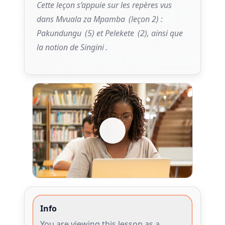
Cette leçon s’appuie sur les repères vus
dans
Mvuala za Mpamba
(leçon 2) :
Pakundungu
(5) et
Pelekete
(2), ainsi que
la notion de
Singini
.
Info
You are viewing this lesson as a