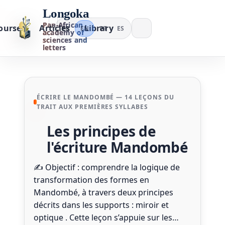
Longoka
Pan-African
ourses
Articles
Library
FR
EN
PT
ES
academy of
sciences and
letters
ÉCRIRE LE MANDOMBÉ — 14 LEÇONS DU
TRAIT AUX PREMIÈRES SYLLABES
Les principes de
l'écriture Mandombé
✍️ Objectif : comprendre la logique de
transformation des formes en
Mandombé, à travers deux principes
décrits dans les supports : miroir et
optique . Cette leçon s’appuie sur les…