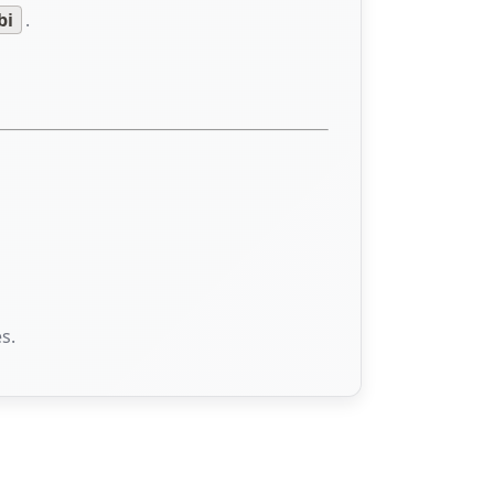
bi
.
s.