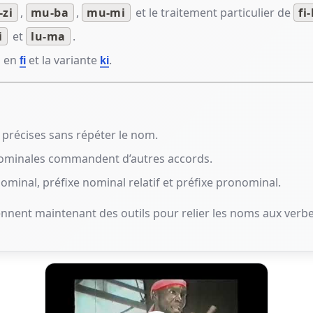
-zi
,
mu-ba
,
mu-mi
et le traitement particulier de
fi-
i
et
lu-ma
.
s en
et la variante
.
fi
ki
 précises sans répéter le nom.
ominales commandent d’autres accords.
ominal, préfixe nominal relatif et préfixe pronominal.
nnent maintenant des outils pour relier les noms aux verbe