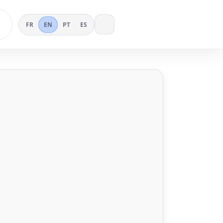
FR
EN
PT
ES