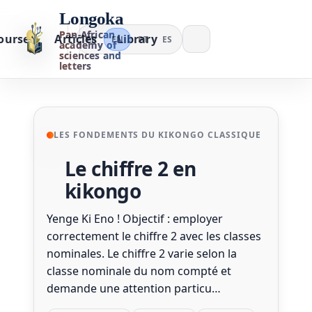
Longoka
Pan-African
ourses
Articles
Library
FR
EN
PT
ES
academy of
sciences and
letters
LES FONDEMENTS DU KIKONGO CLASSIQUE
Le chiffre 2 en
kikongo
Yenge Ki Eno ! Objectif : employer
correctement le chiffre 2 avec les classes
nominales. Le chiffre 2 varie selon la
classe nominale du nom compté et
demande une attention particu…