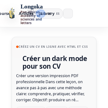
Longoka
Pan-African
ourses
Articles
Library
FR
EN
PT
ES
academy of
sciences and
letters
CRÉEZ UN CV EN LIGNE AVEC HTML ET CSS
Créer un dark mode
pour son CV
Créer une version impression PDF
professionnelle Dans cette leçon, on
avance pas à pas avec une méthode
claire: comprendre, pratiquer, vérifier,
corriger. Objectif: produire un ré…