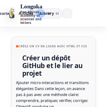
Longoka
Pan-African
ourses
Articles
Library
FR
EN
PT
ES
academy of
sciences and
letters
CRÉEZ UN CV EN LIGNE AVEC HTML ET CSS
Créer un dépôt
GitHub et le lier au
projet
Ajouter micro-interactions et transitions
élégantes Dans cette leçon, on avance
pas à pas avec une méthode claire:
comprendre, pratiquer, vérifier, corriger.
Objectif: produire un…