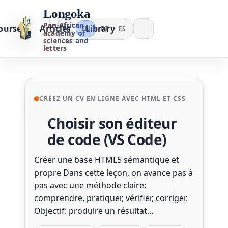
Longoka
Pan-African
ourses
Articles
Library
FR
EN
PT
ES
academy of
sciences and
letters
CRÉEZ UN CV EN LIGNE AVEC HTML ET CSS
Choisir son éditeur
de code (VS Code)
Créer une base HTML5 sémantique et
propre Dans cette leçon, on avance pas à
pas avec une méthode claire:
comprendre, pratiquer, vérifier, corriger.
Objectif: produire un résultat…