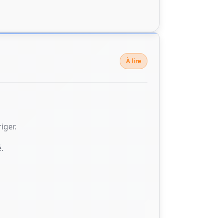
À lire
iger.
.