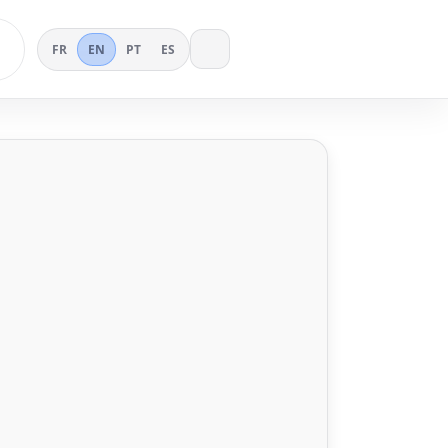
FR
EN
PT
ES