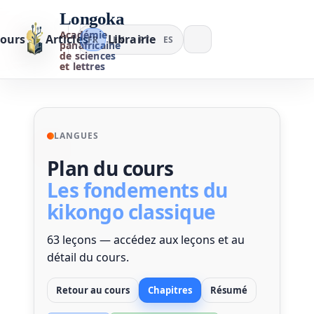
Longoka
Académie
ours
Articles
Librairie
FR
EN
PT
ES
panafricaine
de sciences
et lettres
LANGUES
Plan du cours
Les fondements du
kikongo classique
63 leçons — accédez aux leçons et au
détail du cours.
Retour au cours
Chapitres
Résumé