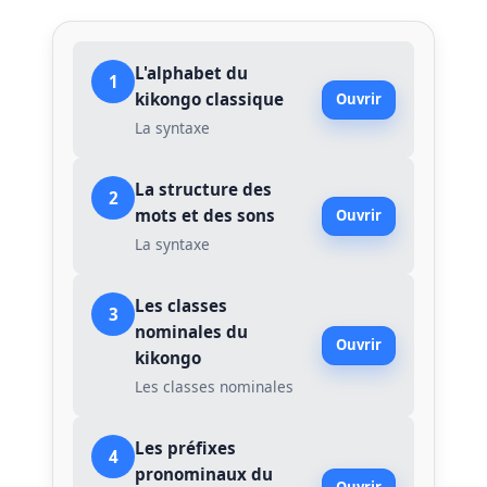
L'alphabet du
1
kikongo classique
Ouvrir
La syntaxe
La structure des
2
mots et des sons
Ouvrir
La syntaxe
Les classes
3
nominales du
Ouvrir
kikongo
Les classes nominales
Les préfixes
4
pronominaux du