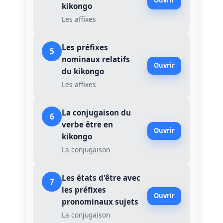
Ouvrir
kikongo
Les affixes
Les préfixes
5
nominaux relatifs
Ouvrir
du kikongo
Les affixes
La conjugaison du
6
verbe être en
Ouvrir
kikongo
La conjugaison
Les états d'être avec
7
les préfixes
Ouvrir
pronominaux sujets
La conjugaison