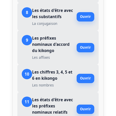
Les états d'être avec
8
les substantifs
Ouvrir
La conjugaison
Les préfixes
9
nominaux d'accord
Ouvrir
du kikongo
Les affixes
Les chiffres 3, 4, 5 et
10
6 en kikongo
Ouvrir
Les nombres
Les états d'être avec
11
les préfixes
Ouvrir
nominaux relatifs