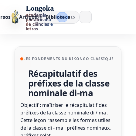
Longoka
Academia
rsos
Artigos
Biblioteca
FR
EN
PT
ES
panafricana
de ciências e
letras
LES FONDEMENTS DU KIKONGO CLASSIQUE
Récapitulatif des
préfixes de la classe
nominale di-ma
Objectif : maîtriser le récapitulatif des
préfixes de la classe nominale di / ma .
Cette leçon rassemble les formes utiles
de la classe di - ma : préfixes nominaux,
préfixes relat…