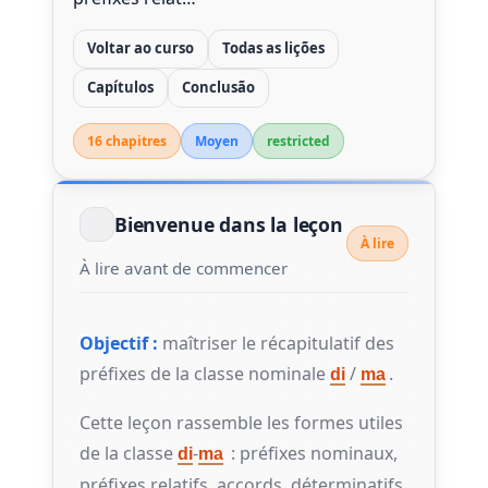
Voltar ao curso
Todas as lições
Capítulos
Conclusão
16 chapitre
s
Moyen
restricted
Bienvenue dans la leçon
À lire
À lire avant de commencer
Objectif :
maîtriser le récapitulatif des
préfixes de la classe nominale
/
.
di
ma
Cette leçon rassemble les formes utiles
de la classe
-
: préfixes nominaux,
di
ma
préfixes relatifs, accords, déterminatifs,