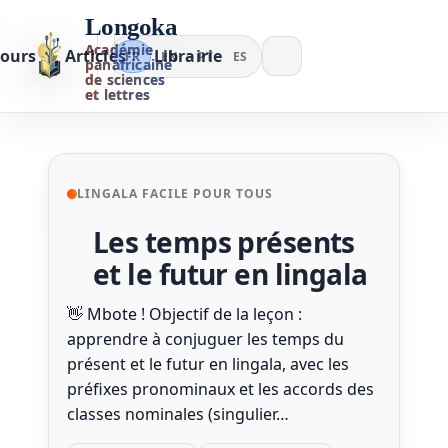
Longoka
Académie
ours
Articles
Librairie
FR
EN
PT
ES
panafricaine
de sciences
et lettres
LINGALA FACILE POUR TOUS
Les temps présents
et le futur en lingala
👋 Mbote ! Objectif de la leçon :
apprendre à conjuguer les temps du
présent et le futur en lingala, avec les
préfixes pronominaux et les accords des
classes nominales (singulier…