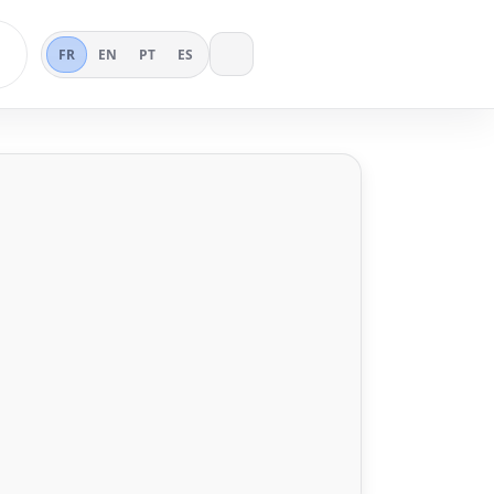
FR
EN
PT
ES