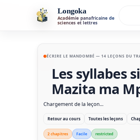
Longoka
Académie panafricaine de
sciences et lettres
ÉCRIRE LE MANDOMBÉ — 14 LEÇONS DU TRA
Les syllabes 
Mazita ma M
Chargement de la leçon...
Retour au cours
Toutes les leçons
Chap
2 chapitre
s
Facile
restricted