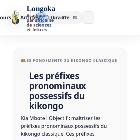
Longoka
Académie
ours
Articles
Librairie
FR
EN
PT
ES
panafricaine
de sciences
et lettres
LES FONDEMENTS DU KIKONGO CLASSIQUE
Les préfixes
pronominaux
possessifs du
kikongo
Kia Mbote ! Objectif : maîtriser les
préfixes pronominaux possessifs du
kikongo classique. Ces préfixes