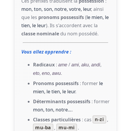
Ces préfixes traduisent la
possession
:
mon, ton, son, notre, votre, leur
, ainsi
que les
pronoms possessifs
(
le mien, le
tien, le leur
). Ils s'accordent avec la
classe nominale
du nom possédé.
Vous allez apprendre :
Radicaux
:
/
,
,
,
ame
ami
aku
andi
,
,
.
eto
eno
awu
Pronoms possessifs
: former
le
mien, le tien, le leur
.
Déterminants possessifs
: former
mon, ton, notre…
.
Classes particulières
: cas
n-zi
,
mu-ba
,
mu-mi
.