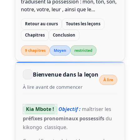
traduisent la possession : mon, ton, son,
notre, votre, leur , ainsi que le…
Retour au cours
Toutes les leçons
Chapitres
Conclusion
9 chapitre
s
Moyen
restricted
Bienvenue dans la leçon
À lire
À lire avant de commencer
Kia Mbote !
Objectif :
maîtriser les
préfixes pronominaux possessifs
du
kikongo
classique.