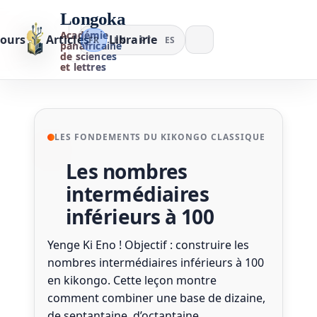
Longoka
Académie
ours
Articles
Librairie
FR
EN
PT
ES
panafricaine
de sciences
et lettres
LES FONDEMENTS DU KIKONGO CLASSIQUE
Les nombres
intermédiaires
inférieurs à 100
Yenge Ki Eno ! Objectif : construire les
nombres intermédiaires inférieurs à 100
en kikongo. Cette leçon montre
comment combiner une base de dizaine,
de septantaine, d’octantaine…