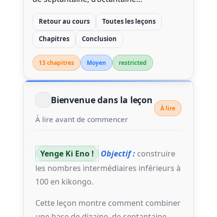
Retour au cours
Toutes les leçons
Chapitres
Conclusion
13 chapitre
s
Moyen
restricted
Bienvenue dans la leçon
À lire
À lire avant de commencer
Yenge Ki Eno !
Objectif :
construire
les nombres intermédiaires inférieurs à
100 en kikongo.
Cette leçon montre comment combiner
une base de dizaine, de septantaine,