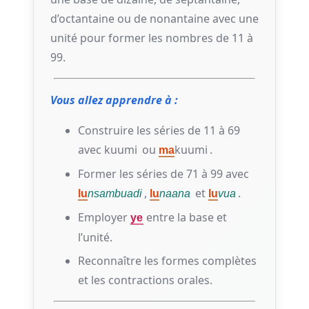
d’octantaine ou de nonantaine avec une
unité pour former les nombres de 11 à
99.
Vous allez apprendre à :
Construire les séries de 11 à 69
avec
kuumi
ou
kuumi
.
ma
Former les séries de 71 à 99 avec
,
et
.
lu
nsambuadi
lu
naana
lu
vua
Employer
entre la base et
ye
l’unité.
Reconnaître les formes complètes
et les contractions orales.