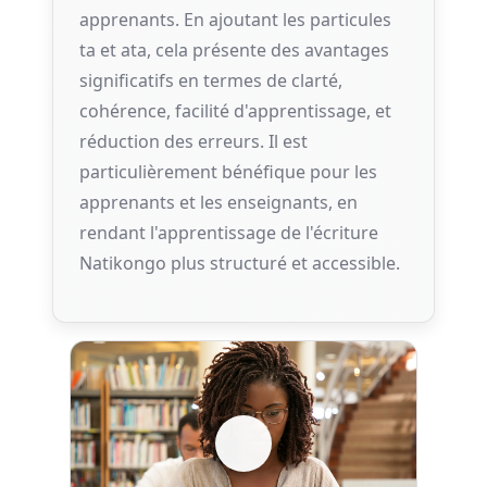
apprenants. En ajoutant les particules
ta
et
ata
, cela présente des avantages
significatifs en termes de clarté,
cohérence, facilité d'apprentissage, et
réduction des erreurs. Il est
particulièrement bénéfique pour les
apprenants et les enseignants, en
rendant l'apprentissage de l'écriture
Natikongo
plus structuré et accessible.