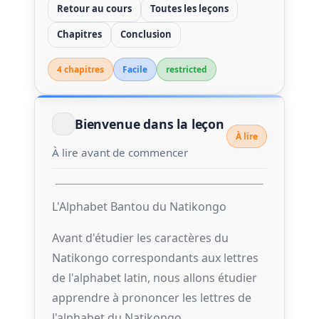
Retour au cours
Toutes les leçons
Chapitres
Conclusion
4 chapitre
s
Facile
restricted
Bienvenue dans la leçon
À lire
À lire avant de commencer
L'Alphabet Bantou du Natikongo
Avant d'étudier les caractères du
Natikongo correspondants aux lettres
de l'alphabet latin, nous allons étudier
apprendre à prononcer les lettres de
l'alphabet du Natikongo.