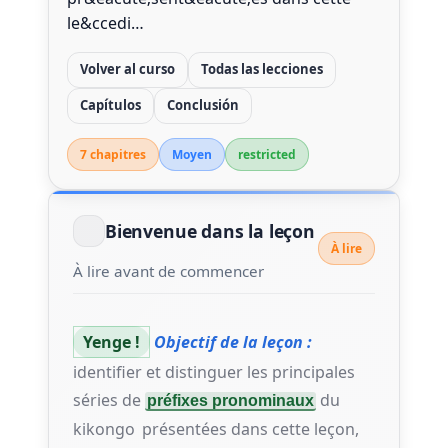
le&ccedi…
Volver al curso
Todas las lecciones
Capítulos
Conclusión
7 chapitre
s
Moyen
restricted
Bienvenue dans la leçon
À lire
À lire avant de commencer
Yenge !
Objectif de la leçon :
identifier et distinguer les principales
séries de
du
préfixes pronominaux
kikongo
présentées dans cette leçon,