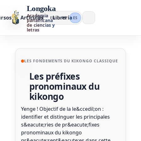
Longoka
Academia
ursos
Artículos
Librería
FR
EN
PT
ES
panafricana
de ciencias y
letras
LES FONDEMENTS DU KIKONGO CLASSIQUE
Les préfixes
pronominaux du
kikongo
Yenge ! Objectif de la le&ccedil;on :
identifier et distinguer les principales
s&eacute;ries de pr&eacute;fixes
pronominaux du kikongo
pr&eacute;sent&eacute;es dans cette