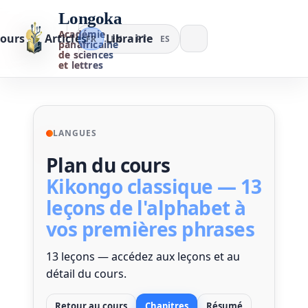
Longoka
Académie
ours
Articles
Librairie
FR
EN
PT
ES
panafricaine
de sciences
et lettres
LANGUES
Plan du cours
Kikongo classique — 13
leçons de l'alphabet à
vos premières phrases
13 leçons — accédez aux leçons et au
détail du cours.
Retour au cours
Chapitres
Résumé