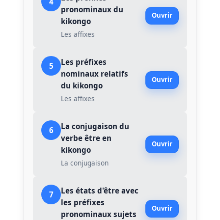
4
pronominaux du
Ouvrir
kikongo
Les affixes
Les préfixes
5
nominaux relatifs
Ouvrir
du kikongo
Les affixes
La conjugaison du
6
verbe être en
Ouvrir
kikongo
La conjugaison
Les états d'être avec
7
les préfixes
Ouvrir
pronominaux sujets