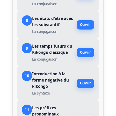
La conjugaison
Les états d'être avec
8
les substantifs
Ouvrir
La conjugaison
Les temps futurs du
9
Kikongo classique
Ouvrir
La conjugaison
Introduction à la
10
forme négative du
Ouvrir
kikongo
La syntaxe
Les préfixes
11
pronominaux