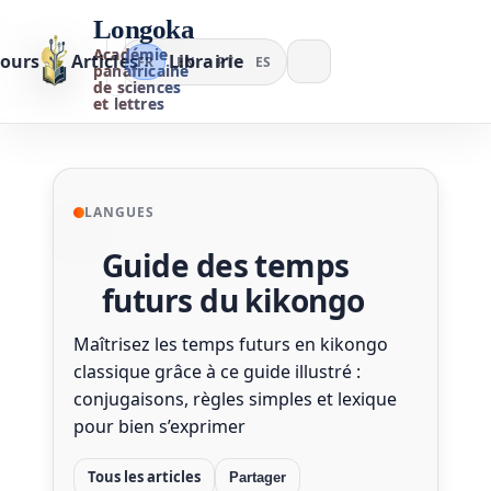
Longoka
Académie
ours
Articles
Librairie
FR
EN
PT
ES
panafricaine
de sciences
et lettres
LANGUES
Guide des temps
futurs du kikongo
Maîtrisez les temps futurs en kikongo
classique grâce à ce guide illustré :
conjugaisons, règles simples et lexique
pour bien s’exprimer
Tous les articles
Partager