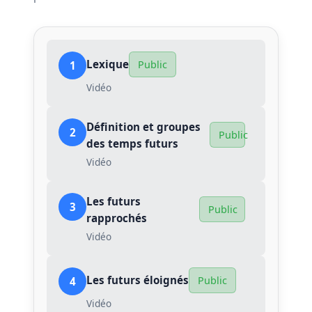
Lexique
Public
1
Vidéo
Définition et groupes
2
Public
des temps futurs
Vidéo
Les futurs
3
Public
rapprochés
Vidéo
Les futurs éloignés
Public
4
Vidéo